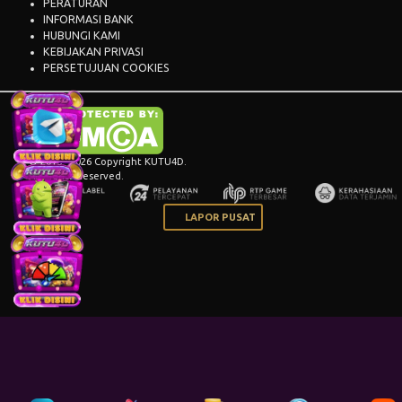
PERATURAN
INFORMASI BANK
HUBUNGI KAMI
KEBIJAKAN PRIVASI
PERSETUJUAN COOKIES
© 2015 - 2026 Copyright KUTU4D.
All Rights Reserved.
LAPOR PUSAT