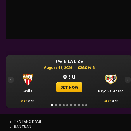
SPAIN LA LIGA
August 16, 2026 — 02:30 WIB
0 : 0
Previous
Ne
BET NOW
Sevilla
Rayo Vallecano
0.25
0.95
-0.25
0.95
TENTANG KAMI
BANTUAN