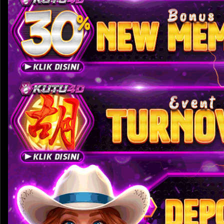
Syarat Dan ketentuan :
Wajib deposit dengan nominal unik 888 (Contoh 10.888)
Berlaku 2x (2jam/hari)
Waktu untuk klaim deposit extra 20%
Jam 13:00 s/d 14:00 WIB (1JAM).
Jam 19:00 s/d 20:00 WIB (1JAM)
Syarat wd to x1
Syarat dan ketentuan yang ditentukan pihak management KUTU4D Mutlak 
BONUS NEW MEMBER 30%
Syarat Dan ketentuan :
Minimal Deposit untuk claim bonus 100.000.
Maksimal Bonus Deposit diberikan 30.000.
Bonus hanya berlaku untuk permainan Slot.
Syarat Withdraw, total nilai TO (Turn Over) harus mencapai 3x nilai DEPO +
390rb ) baru bisa melakukan Proses Withdraw.
Bonus ini berlaku untuk semua permainan terkecuali TOGEL & LIVE CASINO 
maka saldo kemenangan hangus/disita pihak management)
Proses klaim hanya dapat dilakukan melalui
LiveChat ataupun WhastApp 
EVENT TURNOVER BERHADIAH 1 UNIT MOBIL
Syarat dan ketentuan yang ditentukan pihak management KUTU4D Mutlak 
* Untuk keterangan lebih lanjut, silahkan hubungi kami melalui Custom
Syarat Dan ketentuan :
Turnover 1 Bulan Mencapai 200M = Mendapatkan hadiah ROYAL 1 UNIT H
Daftar
Claim Bonus
Turnover 1 Bulan Mencapai 100M = Mendapatkan hadiah ROYAL 1 UNIT T
Turnover 1 Bulan Mencapai 20M = Mendapatkan hadiah spektakuler 1 UNIT
Turnover 1 Bulan Mencapai 15M = Mendapatkan hadiah spektakuler 1 UN
Turnover 1 Bulan Mencapai 10M = Mendapatkan 1 UNIT IPHONE 17 PRO M