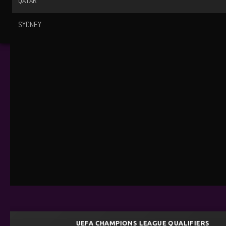
QATAR
SYDNEY
UEFA CHAMPIONS 