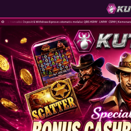
ksi Deposit & Withdraw diproses otomatis melalui: QRIS HSPAY · LNPAY · CSPAY | Kemenangan berapapu