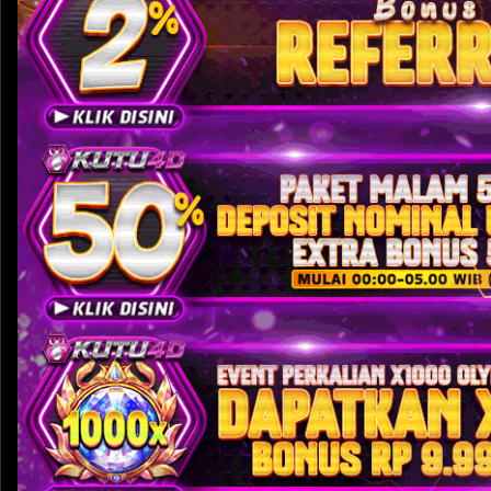
Bonus cashback 5% di berikan setiap hari
Minimal Lose dalam 1 hari adalah 50.000
Bonus akan diberikan setiap hari jam 00:00 wib
Anda dalam 1 hari kalah 50.000 x 5% = 2,500rupiah yang di masukan ke dal
Bonus di berikan hanya untuk permainan ( Slot Games )
Syarat dan ketentuan yang ditentukan pihak management KUTU4D mutlak 
* Untuk keterangan lebih lanjut, silahkan hubungi kami melalui Custom
BONUS REFFERAL SEUMUR HIDUP 2%
Daftar
Claim Bonus
Syarat Dan ketentuan :
Wajib memiliki USER ID di Situs KUTU4D.
Dapatkan link referal anda pada menu profile di dalam game dan pada bagia
Contoh Link Referal :
https://KUTU4DGAME.ID/?ref=CONTOH Silakan diubah tulisan CONTOH 
Anda juga bisa menyebarkan link Referal anda di media sosial seperti: Face
member baru melalui link Referal anda, maka secara otomatis member ter
betting.
* Untuk keterangan lebih lanjut, silahkan hubungi kami melalui Custom
Bonus Paket Malam 50%
Daftar
Claim Bonus
Syarat Dan ketentuan :
Wajib deposit dengan nominal unik 999 (Contoh 10.999)
Berlaku 5JAM/Hari
Waktu untuk klaim deposit extra 50%
Jam 00:00 s/d 05:00 WIB (5JAM).
Syarat wd to x8
Syarat dan ketentuan yang ditentukan pihak management KUTU4D Mutlak 